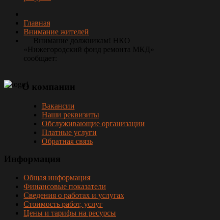
Главная
Внимание жителей
Внимание должникам! НКО
«Нижегородский фонд ремонта МКД»
сообщает:
О
компании
Вакансии
Наши реквизиты
Обслуживающие организации
Платные услуги
Обратная связь
Информация
Общая информация
Финансовые показатели
Сведения о работах и услугах
Стоимость работ, услуг
Цены и тарифы на ресурсы