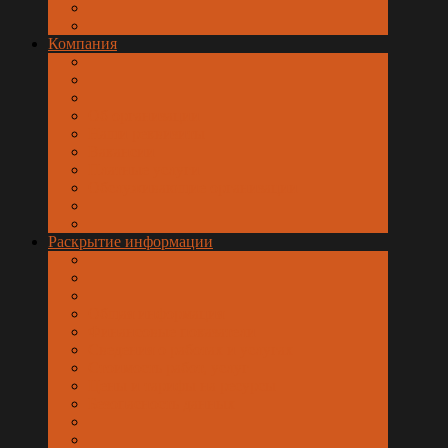
Компания
Об организации
Наши реквизиты
Вакансии
Платные услуги
Обслуживающие организации
Раскрытие информации
Общая информация
Финансовые показатели
Сведения о работах и услугах
Стоимость работ, услуг
Цены и тарифы на ресурсы
Безопасность данных