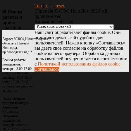
Top
|
+
|
-
|
reset
Copyright ©
ООО Наш Дом
2026 All
Режим
rights reserved.
работы
и
Внимание жителей
приём
граждан:
Наш сайт обрабатывает файлы cookie. Они
помогают делать сайт удобнее для
Адрес:
603004,Нижегородская
пользователей. Нажав кнопку «Соглашаюсь»,
область, г.Нижний
Новгород,
вы даете свое согласие на обработку файлов
пр.Молодежный д.2
cookie вашего браузера. Обработка данных
пользователей осуществляется в соответствии
Режим работы:
с
Политикой использования файлов cookie
понедельник -
четверг - 8.00-17.00
Соглашаюсь
(обед 12.00-12.48)
пятница - 8.00-16.00
(обед 12.00-12.48)
суббота, воскресенье:
выходные
Часы личного
приема граждан -
Аношкин
Владимир
Петрович
Еженедельно –
каждый четверг с
16.00-17.00, запись: