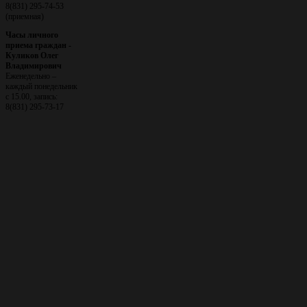
8(831) 295-74-53
(приемная)
Часы личного
приема граждан -
Куликов Олег
Владимирович
Еженедельно –
каждый понедельник
с 15.00, запись:
8(831) 295-73-17