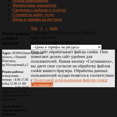
Общая информация
Финансовые показатели
Сведения о работах и услугах
Стоимость работ, услуг
Цены и тарифы на ресурсы
Top
|
+
|
-
|
reset
Copyright ©
ООО Наш Дом
2026 All
Режим
работы
rights reserved.
и
приём
Цены и тарифы на ресурсы
граждан:
Наш сайт обрабатывает файлы cookie. Они
Адрес:
603004,Нижегородская
помогают делать сайт удобнее для
область, г.Нижний
Новгород,
пользователей. Нажав кнопку «Соглашаюсь»,
пр.Молодежный д.2
вы даете свое согласие на обработку файлов
cookie вашего браузера. Обработка данных
Режим работы:
пользователей осуществляется в соответствии
понедельник -
четверг - 8.00-17.00
с
Политикой использования файлов cookie
(обед 12.00-12.48)
Соглашаюсь
пятница - 8.00-16.00
(обед 12.00-12.48)
суббота, воскресенье:
выходные
Часы личного
приема граждан -
Аношкин