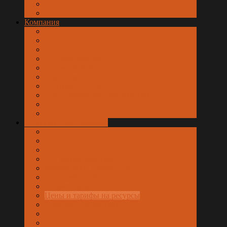
Компания
Об организации
Наши реквизиты
Вакансии
Платные услуги
Обслуживающие организации
Раскрытие информации
Общая информация
Финансовые показатели
Сведения о работах и услугах
Стоимость работ, услуг
Цены и тарифы на ресурсы
Безопасность данных