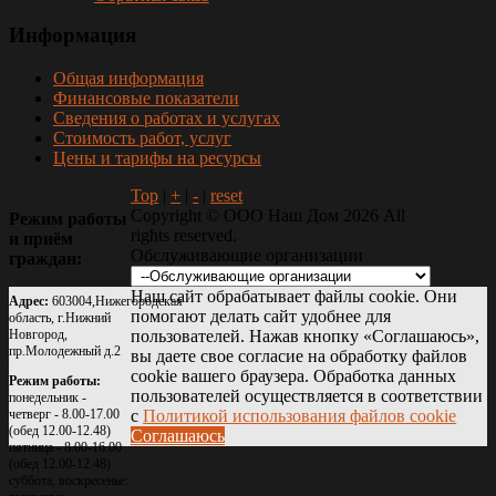
Информация
Общая информация
Финансовые показатели
Сведения о работах и услугах
Стоимость работ, услуг
Цены и тарифы на ресурсы
Top
|
+
|
-
|
reset
Copyright ©
ООО Наш Дом
2026 All
Режим
работы
rights reserved.
и
приём
Обслуживающие организации
граждан:
Наш сайт обрабатывает файлы cookie. Они
Адрес:
603004,Нижегородская
помогают делать сайт удобнее для
область, г.Нижний
Новгород,
пользователей. Нажав кнопку «Соглашаюсь»,
пр.Молодежный д.2
вы даете свое согласие на обработку файлов
cookie вашего браузера. Обработка данных
Режим работы:
пользователей осуществляется в соответствии
понедельник -
четверг - 8.00-17.00
с
Политикой использования файлов cookie
(обед 12.00-12.48)
Соглашаюсь
пятница - 8.00-16.00
(обед 12.00-12.48)
суббота, воскресенье: