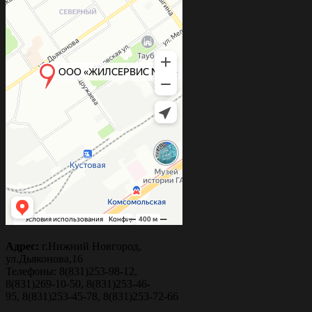
Адрес:
г.Нижний Новгород,
ул.Дьяконова,16
Телефоны: 8(831)253-98-12,
8(831)269-10-50, 8(831)253-46-
95, 8(831)253-45-78, 8(831)253-72-66