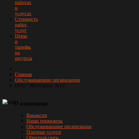
работах
и
услугах
Стоимость
работ,
услуг
Цены
и
тарифы
на
ресурсы
Главная
Обслуживающие организации
ООО "Жилсервис №10"
О
компании
Вакансии
Наши реквизиты
Обслуживающие организации
Платные услуги
Обратная связь