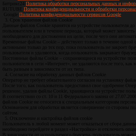
Битрикс24
Политика обработки персональных данных и инфо
RUTUBE
Политика конфиденциальности и обработки персо
Google
Политика конфиденциальности сервисов Google
3. Срок хранения файлов Сookie
Данные файлов Сookie хранятся на устройстве пользователя до
пользователем или в течение периода, который может зависеть
необходимого для достижения их цели, после чего они автомат
Временные файлы Сookie – действуют только в течение одной 
активными только до тех пор, пока пользователь не закроет бр
пользователя и удаляются, когда пользователь закрывает браузер
Постоянные файлы Сookie – сохраняющиеся на устройстве пол
пользователя в сети «Интернет», не удаляются после того, как
быть разным в зависимости от их типа.
4. Согласие на обработку данных файлов Cookie
Оператор не требует обязательного согласия на установку файл
После того, как пользователь предоставил свое одобрение Опе
решение, удалив файлы Cookie, хранящиеся на устройстве поль
В соответствии со ст. 10 и 11 Федерального закона от 27.07.
файлов Cookie не относится к специальным категориям персо
Основанием для обработки является совершение со стороны п
сайтом.
5. Отключение и настройка файлов cookie
Пользователь в любой момент может отказаться от сбора данных
необходимо перейдите в раздел «Настройки» и отключить опцию
В зависимости от используемого браузера, пользователь может