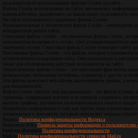
пользователя об использовании файлов Сookie на сайте.
Файлы Сookie используемые на сайте: запоминают информацию 
взаимодействия, запоминают, на каком языке пользователь прос
На сайте используются следующие файлы Сookie:
Функциональные и технические файлы Сookie – необходимы дл
некорректной работе сайта.
Сеансовые файлы Сookie – это временные файлы Сookie, кото
пользователя во время его сессии. Они устанавливаются на ко
окончания сессии. Сеансовые файлы Сookie помогают сайту за
Постоянные файлы Сookie – это файлы, которые сохраняются н
установленного владельцем сайта. Они используются для иден
также для отслеживания действий пользователя на сайте.
Аналитические файлы Сookie – это небольшие фрагменты данны
(компьютеры, мобильные телефоны, планшеты и другие устройс
Эти файлы помогают веб-сайтам анализировать трафик, улучша
для пользователей.
Файлы Сookie третьих лиц (организаций) – это файлы Сookie,
страницы, содержащей контент или сервисы сторонних организ
анализа трафика, улучшения пользовательского опыта и предо
Подробную информацию о том, как третьи лица (организации)
ознакомиться в документе, который определяет порядок обрабо
Яндекс
Политика конфиденциальности Яндекса
Вконтакте (VK)
Правила защиты информации о пользователях
Рамблер (Rambler)
Политика конфиденциальности
Mail.ru
Политика конфиденциальности сервисов Mail.ru