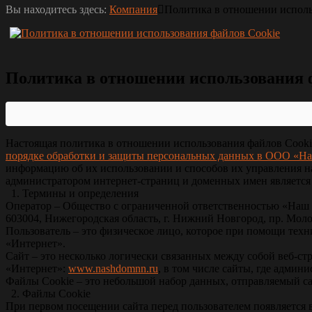
Вы находитесь здесь:
Компания
Политика в отношении исполь
Политика в отношении использования 
Настоящая политика в отношении использования файлов Cookie 
порядке обработки и защиты персональных данных в ООО «Н
информацию об их использовании и способов их управления н
администратором интернет-страниц и доменных имен является
1. Термины и определения
Оператор – Общество с ограниченной ответственностью «Наш
603004, Нижегородская область, г. Нижний Новгород, пр. Моло
Пользователь – это физическое лицо, которое при помощи техни
«Интернет».
Сайт – это несколько логически связанных между собой веб-ст
«Интернет»:
www.nashdomnn.ru
, в том числе сайты, где адми
Файлы Cookie – это небольшой набор данных, отправляемый са
2. Файлы Сookie
При первом посещении сайта перед пользователем появляется