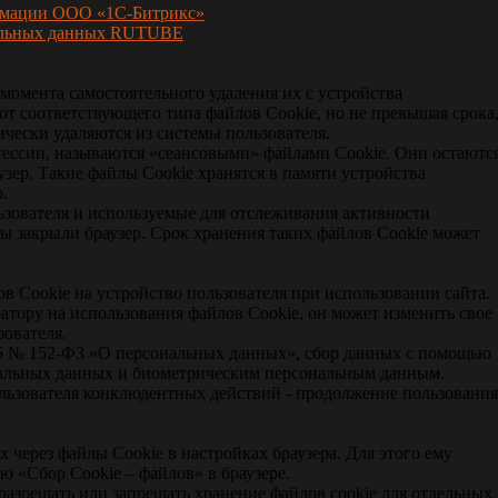
рмации ООО «1С-Битрикс»
нальных данных RUTUBE
 момента самостоятельного удаления их с устройства
 от соответствующего типа файлов Сookie, но не превышая срока
ически удаляются из системы пользователя.
сессии, называются «сеансовыми» файлами Сookie. Они остаютс
аузер. Такие файлы Сookie хранятся в памяти устройства
.
ьзователя и используемые для отслеживания активности
 вы закрыли браузер. Срок хранения таких файлов Сookie может
ов Сookie на устройство пользователя при использовании сайта.
ратору на использования файлов Сookie, он может изменить свое
зователя.
2006 № 152-ФЗ «О персональных данных», сбор данных с помощью
нальных данных и биометрическим персональным данным.
ользователя конклюдентных действий - продолжение пользования
 через файлы Cookie в настройках браузера. Для этого ему
 «Сбор Cookie – файлов» в браузере.
 разрешать или запрещать хранение файлов cookie для отдельных