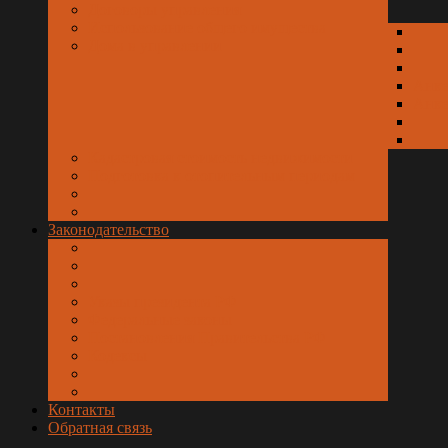
Договоры управления
Использование общего имущества
Дома в управлении
Анк
Анке
Кадастровая стоимость недвижимости
Подготовка к отопительным периодам
Законодательство
Указы президента РФ
Федеральные законы
Постановления Правительства РФ
Кодексы
Контакты
Обратная связь