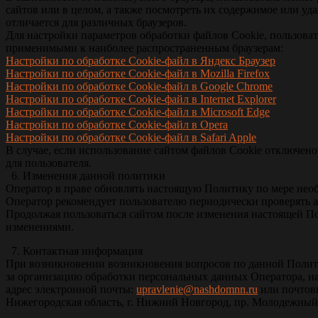
сайтов или в целом, а также посмотреть их содержимое или у
отличается для различных браузеров.
Для настройки параметров обработки файлов Cookie, пользов
применимыми к наиболее распространенным браузерам:
Настройки по обработке Cookie-файл в Яндекс Браузер
Настройки по обработке Cookie-файл в Mozilla Firefox
Настройки по обработке Cookie-файл в Google Chrome
Настройки по обработке Cookie-файл в Internet Explorer
Настройки по обработке Cookie-файл в Microsoft Edge
Настройки по обработке Cookie-файл в Opera
Настройки по обработке Cookie-файл в Safari Apple
В случае, если использование сайтом файлов Сookie отключен
для пользователя.
6. Изменения данной политики
Оператор в праве обновлять настоящую Политику по мере нео
Оператор рекомендует пользователю периодически проверять 
Продолжая пользоваться сайтом после изменения настоящей По
изменениями.
7. Контактная информация
При возникновении возникновения вопросов по данной Полити
за организацию обработки персональных данных Оператора, н
адрес электронной почты:
upravlenie@nashdomnn.ru
или почтов
Нижегородская область, г. Нижний Новгород, пр. Молодежный 