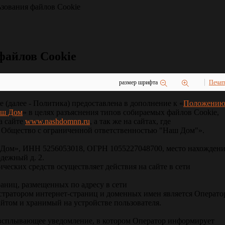
зования файлов Cookie
файлов Cookie
размер шрифта
Печат
(далее - Политика) предоставлена в дополнение к «
Положению
аш Дом
» в целях разъяснения типов собираемых файлов Сookie,
а сайте
www.nashdomnn.ru
, а так же на сайтах, где
 Общество с ограниченной ответственностью "Наш Дом"».
 Дом», ИНН 5256053018, ОГРН 1055227048700, место нахождени
дежный д. 2.
ческих средств осуществляет действия на сайте в сети
раниц, размещенных по адресу в сети
нистратором интернет-страниц и доменных имен является Операто
йтом и хранимый на устройстве пользователя.
 всплывающее уведомление, в котором Оператор информирует